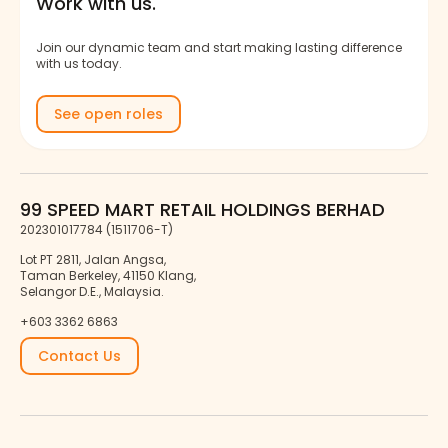
Work with us.
Join our dynamic team and start making lasting difference
with us today.
See open roles
99 SPEED MART RETAIL HOLDINGS BERHAD
202301017784 (1511706-T)
Lot PT 2811, Jalan Angsa,
Taman Berkeley, 41150 Klang,
Selangor D.E., Malaysia.
+603 3362 6863
Contact Us